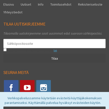
Etusivu
Uutiset
Info
Toimitusehdot
Rekisteriseloste
Yhteystiedot
TILAA UUTISKIRJEEMME
Tilaamalla uutiskirjeemme saat uusimmat edut suoraan sähköpostiisi.
Hyväksyn henkilötietojen tallentamisen (
lue
)
Tilaa
SEURAA MEITÄ
Verkkopalvelussamme käytetään evästeitä käyttäjäkokemuksen
parantamiseksi. Käyttämällä palvelua hyväksyt evästeiden käytön.
Vkstore © 2026