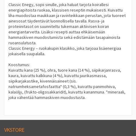
Classic Enegy, sopii sinulle, joka haluat tarjota koirallesi
energiapitoista ruokaa, klassisen reseptin mukaisesti. Kuivattu
liha muodostaa maukkaan ja ravinteikkaan perustan, jota tuoreet
ainesosat täydentävät luonnollisella tavalla. Rasva- ja
proteiinitasot on suunniteltu tukemaan aktiivisen koiran
energiantarvetta. Lisäksi resepti auttaa ehkäisemään
hammaskiven muodostumista sekä edistämään tasapainoista
ruoansulatusta.
Classic Energy – ruokakupin klasikko, joka tarjoaa lisäenergiaa
jokaisella suupalalla.
Koostumus:
Kuivattu kana (25 %), ohra, tuore kana (14 %), siipikarjanrasva,
kaura, kuivattu kalkkuna (4 %), kuivattu juurikasmassa,
siipikarjakastike, kivennäisaineet (sis.
natriumheksametafosfaattia* (0,3 %), kuivattu panimohiiva,
kalaöljy, (frukto-oligosakkaridit), kuivattu kananmuna. *mineraali,
joka vähentää hammaskiven muodostusta.
VKSTORE