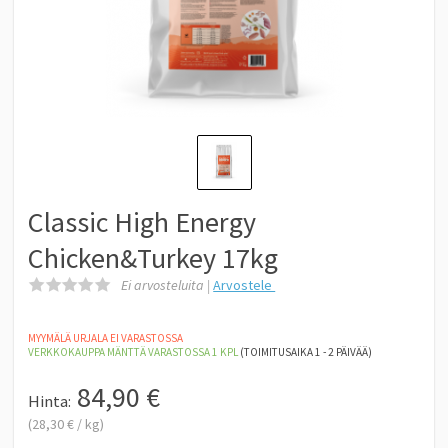
Classic High Energy
Chicken&Turkey 17kg
Ei arvosteluita |
Arvostele
MYYMÄLÄ URJALA EI VARASTOSSA
VERKKOKAUPPA MÄNTTÄ
VARASTOSSA 1
KPL
(TOIMITUSAIKA 1 - 2 PÄIVÄÄ)
84,90
€
Hinta:
(
28,30 €
/
kg
)