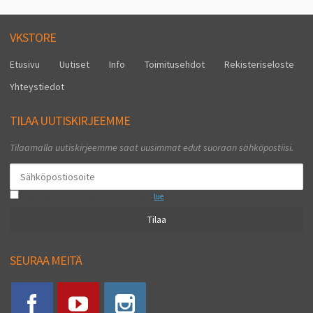
VKSTORE
Etusivu
Uutiset
Info
Toimitusehdot
Rekisteriseloste
Yhteystiedot
TILAA UUTISKIRJEEMME
Tilaamalla uutiskirjeemme saat uusimmat edut suoraan sähköpostiisi.
Hyväksyn henkilötietojen tallentamisen (
lue
)
Tilaa
SEURAA MEITÄ