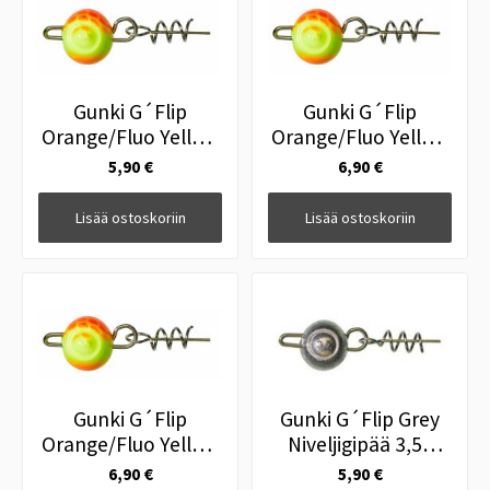
Gunki G´Flip
Gunki G´Flip
Orange/Fluo Yellow
Orange/Fluo Yellow
Niveljigipää 14g
Niveljigipää 21g
5,90 €
6,90 €
Lisää ostoskoriin
Lisää ostoskoriin
Gunki G´Flip
Gunki G´Flip Grey
Orange/Fluo Yellow
Niveljigipää 3,5g
Niveljigipää 28g
3kpl
6,90 €
5,90 €