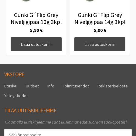
Gunki G´Flip Grey
Gunki G´Flip Grey
Niveljigipää 10g 3kpl
Niveljigipää 14g 3kpl
5,90 €
5,90 €
Lisää ostoskoriin
Lisää ostoskoriin
VKSTORE
Etusivu
Uutiset
Info
Toimitusehdot
Rekisteriseloste
Yhteystiedot
TILAA UUTISKIRJEEMME
Tilaamalla uutiskirjeemme saat uusimmat edut suoraan sähköpostiisi.