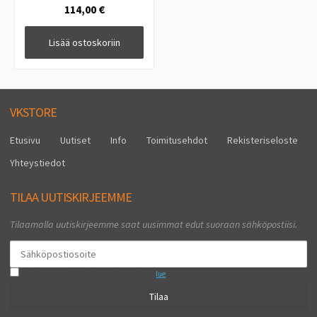
114,00 €
Lisää ostoskoriin
VKSTORE
Etusivu
Uutiset
Info
Toimitusehdot
Rekisteriseloste
Yhteystiedot
TILAA UUTISKIRJEEMME
Tilaamalla uutiskirjeemme saat uusimmat edut suoraan sähköpostiisi.
Hyväksyn henkilötietojen tallentamisen (
lue
)
Tilaa