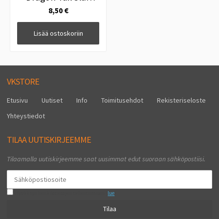
8.8cm 4g CLWM
8,50 €
Lisää ostoskoriin
VKSTORE
Etusivu
Uutiset
Info
Toimitusehdot
Rekisteriseloste
Yhteystiedot
TILAA UUTISKIRJEEMME
Tilaamalla uutiskirjeemme saat uusimmat edut suoraan sähköpostiisi.
Hyväksyn henkilötietojen tallentamisen (
lue
)
Tilaa