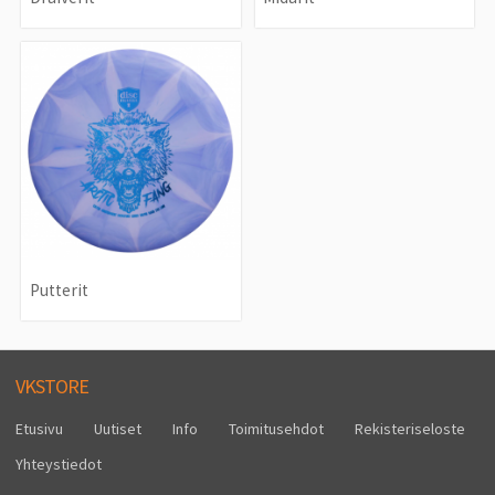
Putterit
VKSTORE
Etusivu
Uutiset
Info
Toimitusehdot
Rekisteriseloste
Yhteystiedot