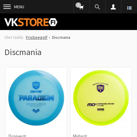
0
MENU
Frisbeegolf
Discmania
Discmania
Draiverit
Midarit