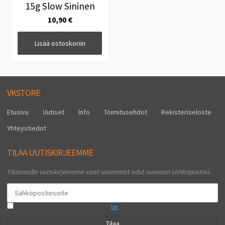
15g Slow Sininen
10,90 €
Lisää ostoskoriin
VKSTORE
Etusivu
Uutiset
Info
Toimitusehdot
Rekisteriseloste
Yhteystiedot
TILAA UUTISKIRJEEMME
Tilaamalla uutiskirjeemme saat uusimmat edut suoraan sähköpostiisi.
Hyväksyn henkilötietojen tallentamisen (
lue
)
Tilaa