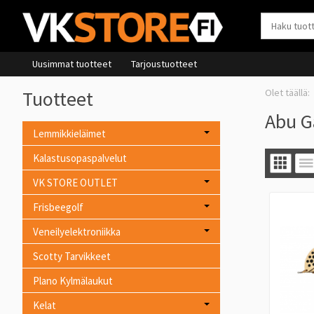
Uusimmat tuotteet
Tarjoustuotteet
Tuotteet
Abu G
Lemmikkieläimet
Kalastusopaspalvelut
VK STORE OUTLET
Frisbeegolf
Veneilyelektroniikka
Scotty Tarvikkeet
Plano Kylmälaukut
Kelat