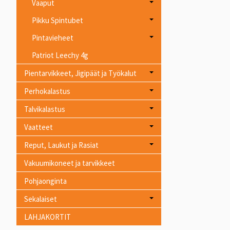
Vaaput
Pikku Spintubet
Pintavieheet
Patriot Leechy 4g
Pientarvikkeet, Jigipäät ja Työkalut
Perhokalastus
Talvikalastus
Vaatteet
Reput, Laukut ja Rasiat
Vakuumikoneet ja tarvikkeet
Pohjaonginta
Sekalaiset
LAHJAKORTIT