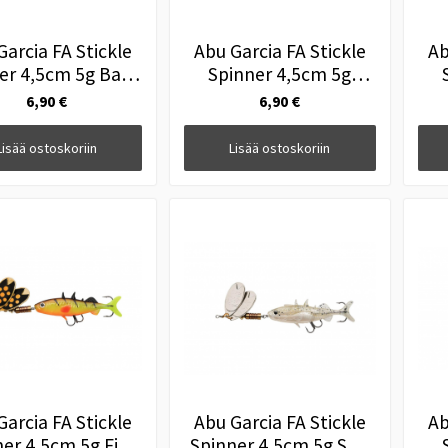
Garcia FA Stickle
Abu Garcia FA Stickle
Ab
er 4,5cm 5g Baby
Spinner 4,5cm 5g
Perch
Firetiger
6,90 €
6,90 €
Lisää ostoskoriin
Lisää ostoskoriin
Garcia FA Stickle
Abu Garcia FA Stickle
Ab
er 4,5cm 5g Fire
Spinner 4,5cm 5g Salt