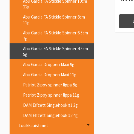
Abu Garcia FA Stickle Spinner 10cm
22g
Abu Garcia FA Stickle Spinner 8cm
12g
Abu Garcia FA Stickle Spinner 6.5cm
7g
Abu Garcia FA Stickle Spinner 4.5cm
5g
Abu Garcia Droppen Maxi 9g
Abu Garcia Droppen Maxi 12g
Patriot Zippy spinner lippa 8g
Patriot Zippy spinner lippa 11g
DAM Effzett Singlehook #1 3g
DAM Effzett Singlehook #2 4g
Lusikkauistimet