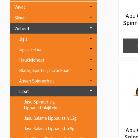
Vavat
Abu 
Siimat
Spinn
Vieheet
Jigit
Jigilajitelmat
Haukivieheet
Blade, Spintail ja Crankbait
Ahven Spinnerbait
Lipat
Jasu Spinner Jig
Lippauistinlajitelma
Jasu Salama Lippauistin 12g
Jasu Salama Lippauistin 9g
Abu 
Spinn