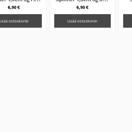
Perch
n Pepper
6,90 €
6,90 €
Lisää ostoskoriin
Lisää ostoskoriin