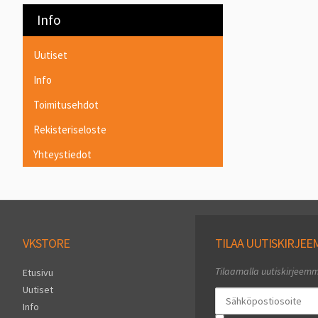
Info
Uutiset
Info
Toimitusehdot
Rekisteriseloste
Yhteystiedot
VKSTORE
TILAA UUTISKIRJE
Tilaamalla uutiskirjeem
Etusivu
Uutiset
Info