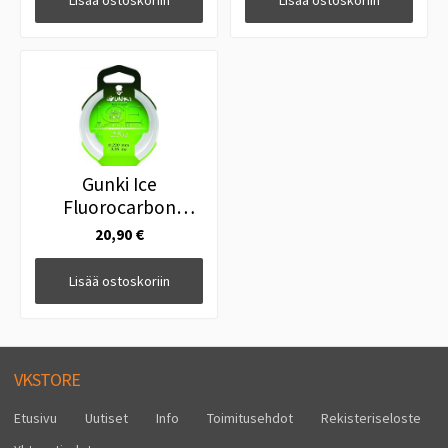
Lisää ostoskoriin
Lisää ostoskoriin
Gunki Ice
Fluorocarbon
0.72mm 30,34kg
20,90 €
20m
Lisää ostoskoriin
VKSTORE
Etusivu
Uutiset
Info
Toimitusehdot
Rekisteriseloste