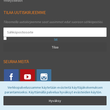
Yhteystiedot
TILAA UUTISKIRJEEMME
Tilaamalla uutiskirjeemme saat uusimmat edut suoraan sähköpostiisi.
Hyväksyn henkilötietojen tallentamisen (
lue
)
Tilaa
SEURAA MEITÄ
Verkkopalvelussamme käytetään evästeitä käyttäjäkokemuksen
parantamiseksi. Käyttämällä palvelua hyväksyt evästeiden käytön.
Vkstore © 2026
Hyväksy
Powered by