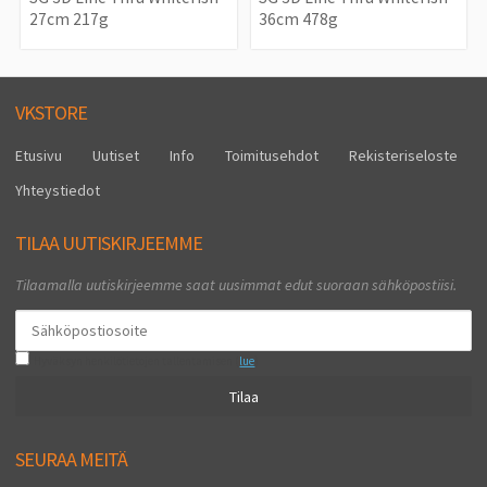
27cm 217g
36cm 478g
VKSTORE
Etusivu
Uutiset
Info
Toimitusehdot
Rekisteriseloste
Yhteystiedot
TILAA UUTISKIRJEEMME
Tilaamalla uutiskirjeemme saat uusimmat edut suoraan sähköpostiisi.
Hyväksyn henkilötietojen tallentamisen (
lue
)
Tilaa
SEURAA MEITÄ