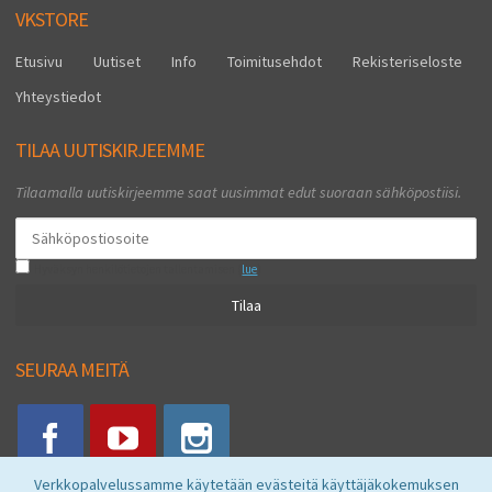
VKSTORE
Etusivu
Uutiset
Info
Toimitusehdot
Rekisteriseloste
Yhteystiedot
TILAA UUTISKIRJEEMME
Tilaamalla uutiskirjeemme saat uusimmat edut suoraan sähköpostiisi.
Hyväksyn henkilötietojen tallentamisen (
lue
)
Tilaa
SEURAA MEITÄ
Verkkopalvelussamme käytetään evästeitä käyttäjäkokemuksen