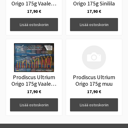
Origo 175g Vaalean
Origo 175g Sinilila
Vihreä
17,90 €
17,90 €
Lisää ostoskoriin
Lisää ostoskoriin
Prodiscus Ultrium
Prodiscus Ultrium
Origo 175g Vaalean
Origo 175g muu
Punainen
17,90 €
17,90 €
Lisää ostoskoriin
Lisää ostoskoriin