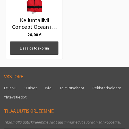
Kelluntaliivii
Concept Ocean iso
Active 50N, 50-70kg
26,00 €
Lisää ostoskoriin
VKSTORE
Etusivu
Uutiset
Info
Toimitusehdot
Rekisteriseloste
Yhteystiedot
TILAA UUTISKIRJEEMME
Tilaamalla uutiskirjeemme saat uusimmat edut suoraan sähköpostiisi.