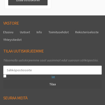
Lisää ostoskoriin
VKSTORE
Etusivu
Uutiset
Info
Toimitusehdot
Rekisteriseloste
Yhteystiedot
TILAA UUTISKIRJEEMME
Tilaamalla uutiskirjeemme saat uusimmat edut suoraan sähköpostiisi.
Hyväksyn henkilötietojen tallentamisen (
lue
)
Tilaa
SEURAA MEITÄ