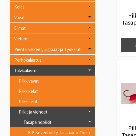
Kelat
Pi
Vavat
Tasap
Siimat
#
Vieheet
Pientarvikkeet, Jigipäät ja Työkalut
Perhokalastus
Talvikalastus
Pilkkivavat
Pilkkikelat
Pilkkisetit
Pilkit ja vieheet
Tasapainopilkit
Pi
K.P Kevennetty Tasapaino 72mm
Tasap