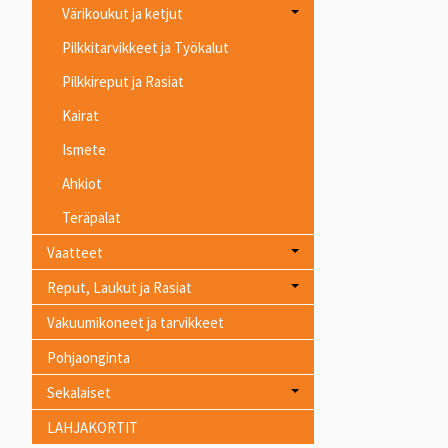
Värikoukut ja ketjut
Pilkkitarvikkeet ja Työkalut
Pilkkireput ja Rasiat
Kairat
Ismete
Ahkiot
Teräpalat
Vaatteet
Reput, Laukut ja Rasiat
Vakuumikoneet ja tarvikkeet
Pohjaonginta
Sekalaiset
LAHJAKORTIT