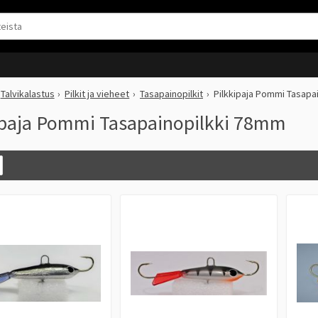
Talvikalastus
Pilkit ja vieheet
Tasapainopilkit
Pilkkipaja Pommi Tasapa
ipaja Pommi Tasapainopilkki 78mm