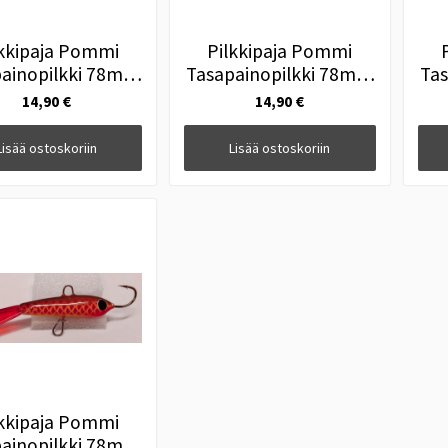
lkkipaja Pommi
Pilkkipaja Pommi
ainopilkki 78mm
Tasapainopilkki 78mm
Ta
2 Foliomuikku
#11 Harmaahai
14,90 €
14,90 €
Lisää ostoskoriin
Lisää ostoskoriin
lkkipaja Pommi
ainopilkki 78mm