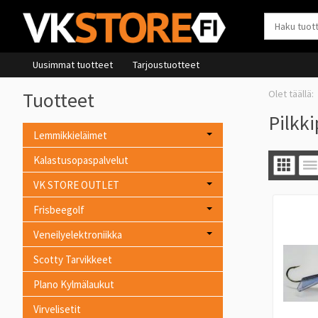
Uusimmat tuotteet
Tarjoustuotteet
Tuotteet
Pilkk
Lemmikkieläimet
Kalastusopaspalvelut
VK STORE OUTLET
Frisbeegolf
Veneilyelektroniikka
Scotty Tarvikkeet
Plano Kylmälaukut
Virvelisetit