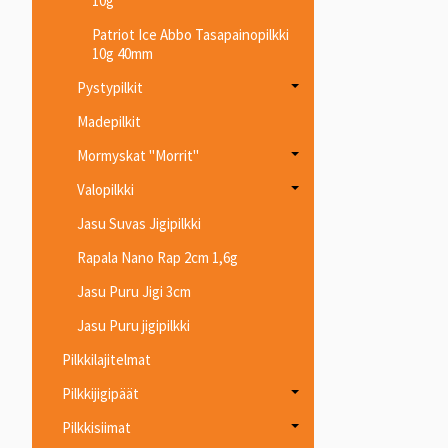
10g
Patriot Ice Abbo Tasapainopilkki
10g 40mm
Pystypilkit
Madepilkit
Mormyskat "Morrit"
Valopilkki
Jasu Suvas Jigipilkki
Rapala Nano Rap 2cm 1,6g
Jasu Puru Jigi 3cm
Jasu Puru jigipilkki
Pilkkilajitelmat
Pilkkijigipäät
Pilkkisiimat