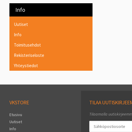
Info
Uutiset
Info
Toimitusehdot
Rekisteriseloste
Yhteystiedot
VKSTORE
TILAA UUTISKIRJE
Tilaamalla uutiskirjeem
Etusivu
Uutiset
Info