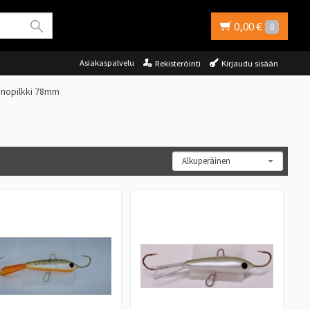
0,00 €
0
Asiakaspalvelu
Rekisteröinti
Kirjaudu sisään
inopilkki 78mm
Järjestys: