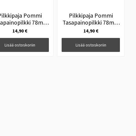
Pilkkipaja Pommi
Pilkkipaja Pommi
sapainopilkki 78mm
Tasapainopilkki 78mm
#14 Splatter
#17 Metallic Kuore
14,90 €
14,90 €
Lisää ostoskoriin
Lisää ostoskoriin