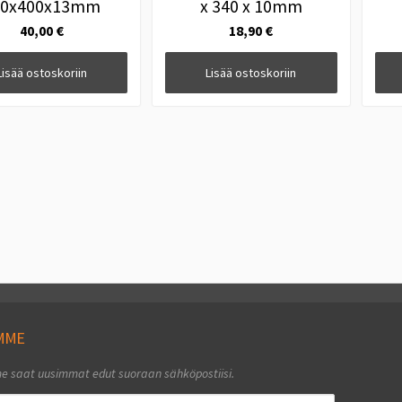
00x400x13mm
x 340 x 10mm
40,00 €
18,90 €
Lisää ostoskoriin
Lisää ostoskoriin
EMME
me saat uusimmat edut suoraan sähköpostiisi.