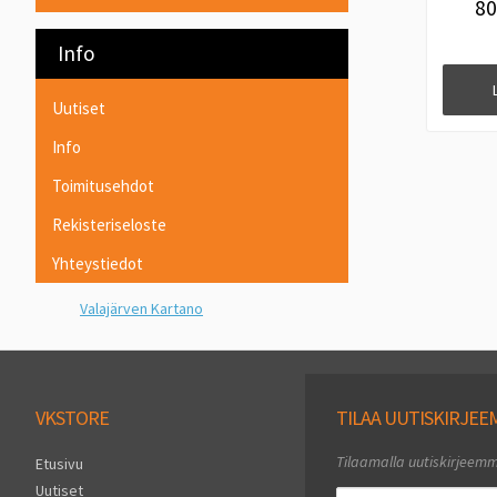
8
Info
Uutiset
Info
Toimitusehdot
Rekisteriseloste
Yhteystiedot
Valajärven Kartano
VKSTORE
TILAA UUTISKIRJE
Tilaamalla uutiskirjeem
Etusivu
Uutiset