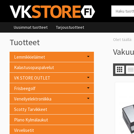
Uusimmat tuotteet
Tarjoustuotteet
Tuotteet
Vakuu
Lemmikkieläimet
Kalastusopaspalvelut
VK STORE OUTLET
Frisbeegolf
Veneilyelektroniikka
Scotty Tarvikkeet
Plano Kylmälaukut
Virvelisetit