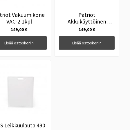
triot Vakuumikone
Patriot
VAC-2 1kpl
Akkukäyttöinen
Vakuumikone VAC3
149,00 €
149,00 €
Lisää ostoskoriin
Lisää ostoskoriin
S Leikkuulauta 490