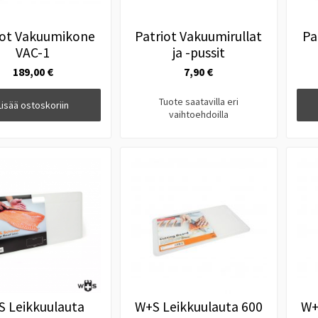
iot Vakuumikone
Patriot Vakuumirullat
Pa
VAC-1
ja -pussit
189,00 €
7,90 €
Tuote saatavilla eri
Lisää ostoskoriin
vaihtoehdoilla
S Leikkuulauta
W+S Leikkuulauta 600
W+