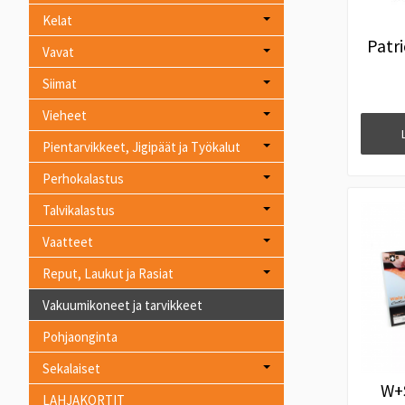
Kelat
Patr
Vavat
Siimat
Vieheet
Pientarvikkeet, Jigipäät ja Työkalut
Perhokalastus
Talvikalastus
Vaatteet
Reput, Laukut ja Rasiat
Vakuumikoneet ja tarvikkeet
Pohjaonginta
Sekalaiset
W+
LAHJAKORTIT