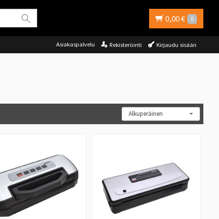
0,00 €
0
Asiakaspalvelu
Rekisteröinti
Kirjaudu sisään
Järjestys: