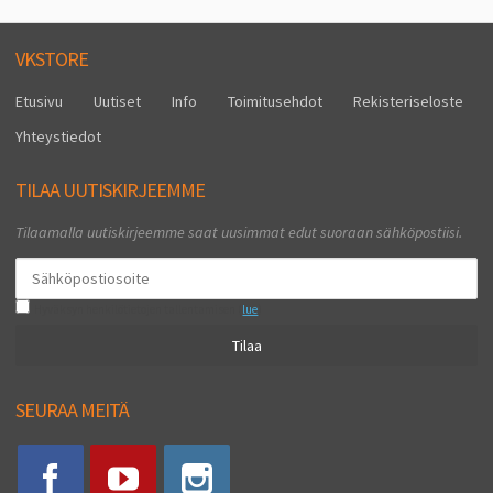
VKSTORE
Etusivu
Uutiset
Info
Toimitusehdot
Rekisteriseloste
Yhteystiedot
TILAA UUTISKIRJEEMME
Tilaamalla uutiskirjeemme saat uusimmat edut suoraan sähköpostiisi.
Hyväksyn henkilötietojen tallentamisen (
lue
)
Tilaa
SEURAA MEITÄ