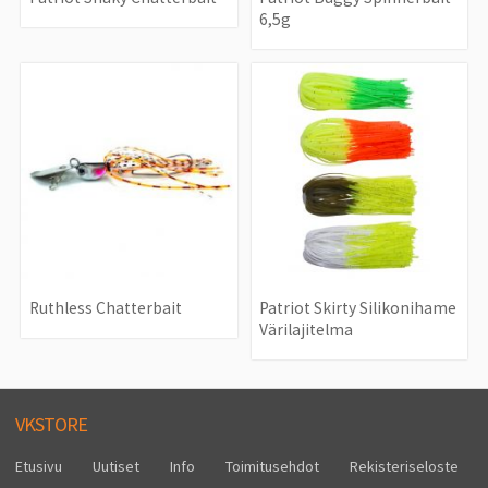
6,5g
Ruthless Chatterbait
Patriot Skirty Silikonihame
Värilajitelma
VKSTORE
Etusivu
Uutiset
Info
Toimitusehdot
Rekisteriseloste