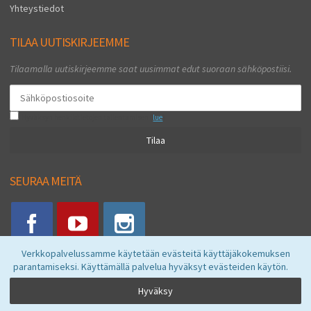
Yhteystiedot
TILAA UUTISKIRJEEMME
Tilaamalla uutiskirjeemme saat uusimmat edut suoraan sähköpostiisi.
Hyväksyn henkilötietojen tallentamisen (
lue
)
Tilaa
SEURAA MEITÄ
Verkkopalvelussamme käytetään evästeitä käyttäjäkokemuksen
parantamiseksi. Käyttämällä palvelua hyväksyt evästeiden käytön.
Vkstore © 2026
Hyväksy
Powered by