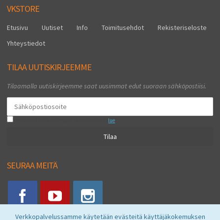
VKSTORE
Etusivu
Uutiset
Info
Toimitusehdot
Rekisteriseloste
Yhteystiedot
TILAA UUTISKIRJEEMME
Tilaamalla uutiskirjeemme saat uusimmat edut suoraan sähköpostiisi.
Hyväksyn henkilötietojen tallentamisen (
lue
)
Tilaa
SEURAA MEITÄ
Verkkopalvelussamme käytetään evästeitä käyttäjäkokemuksen