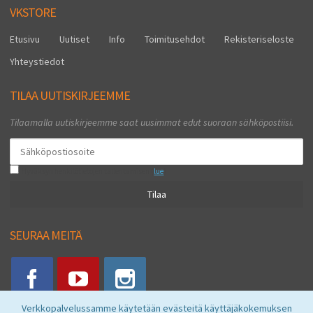
VKSTORE
Etusivu
Uutiset
Info
Toimitusehdot
Rekisteriseloste
Yhteystiedot
TILAA UUTISKIRJEEMME
Tilaamalla uutiskirjeemme saat uusimmat edut suoraan sähköpostiisi.
Hyväksyn henkilötietojen tallentamisen (
lue
)
Tilaa
SEURAA MEITÄ
Verkkopalvelussamme käytetään evästeitä käyttäjäkokemuksen