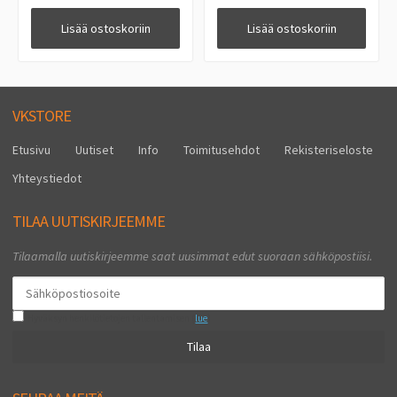
Lisää ostoskoriin
Lisää ostoskoriin
VKSTORE
Etusivu
Uutiset
Info
Toimitusehdot
Rekisteriseloste
Yhteystiedot
TILAA UUTISKIRJEEMME
Tilaamalla uutiskirjeemme saat uusimmat edut suoraan sähköpostiisi.
Hyväksyn henkilötietojen tallentamisen (
lue
)
Tilaa