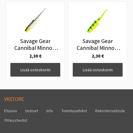
Savage Gear
Savage Gear
Cannibal Minnow
Cannibal Minnow
15cm Green Silver
15cm Firetiger
2,30 €
2,30 €
Lisää ostoskoriin
Lisää ostoskoriin
VKSTORE
Etusivu
Uutiset
Info
Toimitusehdot
Rekisteriseloste
Yhteystiedot