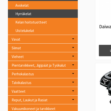
Avokelat
Hyrräkelat
Kelan hoitotuotteet
Daiwa
Uistelukelat
Vavat
Siimat
Vieheet
Pientarvikkeet, Jigipäät ja Työkalut
Perhokalastus
Talvikalastus
Vaatteet
Reput, Laukut ja Rasiat
Vakuumikoneet ja tarvikkeet