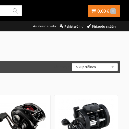
0,00 €
0
Asiakaspalvelu
Rekisteröinti
Kirjaudu sisään
Järjestys: