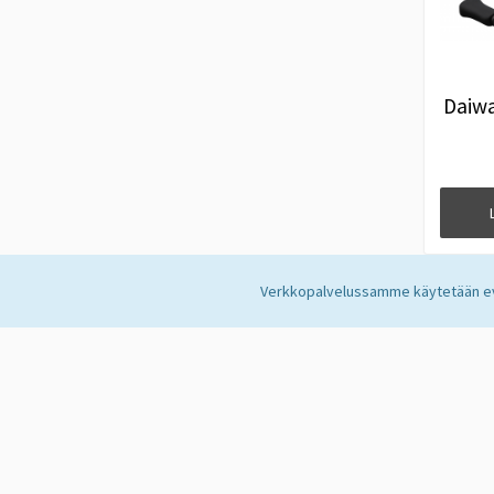
Daiwa
Verkkopalvelussamme käytetään evä
VKSTORE
TILAA UUTISKIRJE
Tilaamalla uutiskirjeem
Etusivu
Uutiset
Info
Hyväksyn henkilötietojen ta
Toimitusehdot