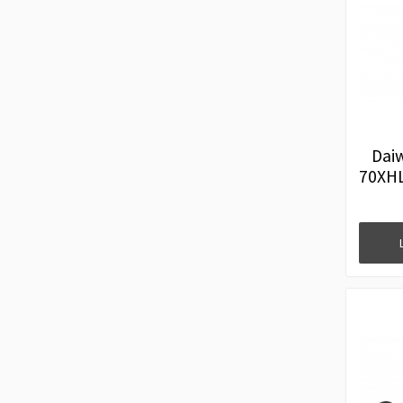
Dai
70XHL