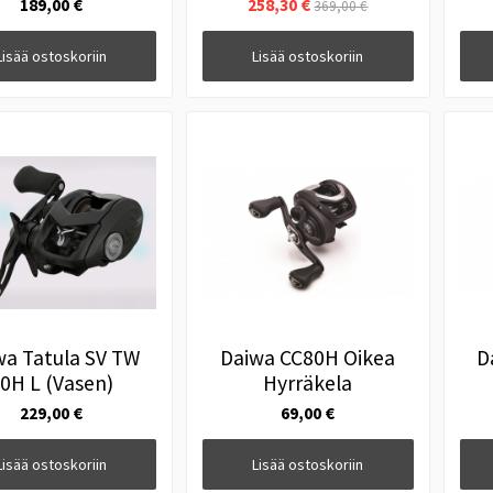
189,00 €
258,30 €
369,00 €
Lisää ostoskoriin
Lisää ostoskoriin
wa Tatula SV TW
Daiwa CC80H Oikea
D
0H L (Vasen)
Hyrräkela
229,00 €
69,00 €
Lisää ostoskoriin
Lisää ostoskoriin