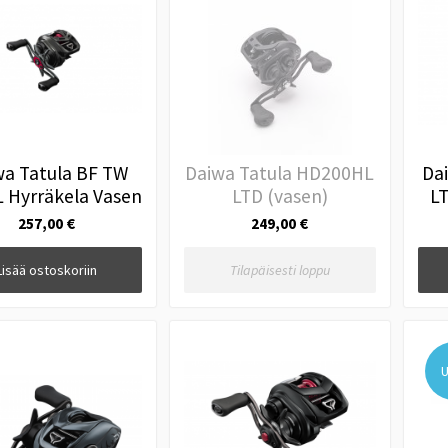
wa Tatula BF TW
Daiwa Tatula HD200HL
Da
 Hyrräkela Vasen
LTD (vasen)
LT
257,00 €
249,00 €
Lisää ostoskoriin
Tilapäisesti loppu
U