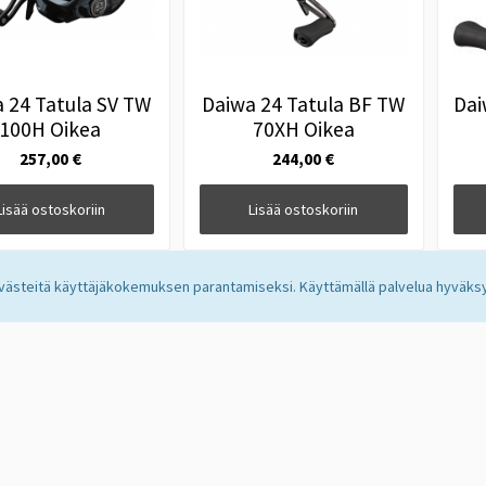
 24 Tatula SV TW
Daiwa 24 Tatula BF TW
Dai
100H Oikea
70XH Oikea
257,00 €
244,00 €
Lisää ostoskoriin
Lisää ostoskoriin
steitä käyttäjäkokemuksen parantamiseksi. Käyttämällä palvelua hyväksy
EMME
me saat uusimmat edut suoraan sähköpostiisi.
llentamisen (
lue
)