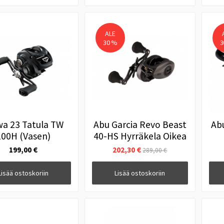
ALE
30 %
3
wa 23 Tatula TW
Abu Garcia Revo Beast
Abu
100H (Vasen)
40-HS Hyrräkela Oikea
199,00 €
202,30 €
289,00 €
Lisää ostoskoriin
Lisää ostoskoriin