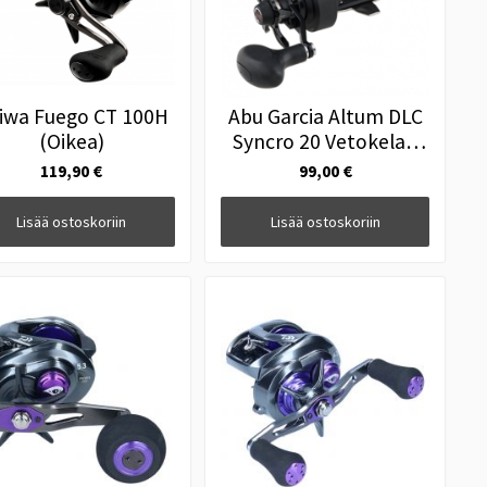
iwa Fuego CT 100H
Abu Garcia Altum DLC
(Oikea)
Syncro 20 Vetokela (
Oikea )
119,90 €
99,00 €
Lisää ostoskoriin
Lisää ostoskoriin