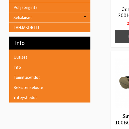
Pohjaonginta
Da
300H
Sekalaiset
2
LAHJAKORTIT
Info
Uutiset
Info
Toimitusehdot
Rekisteriseloste
Yhteystiedot
Sa
100BC