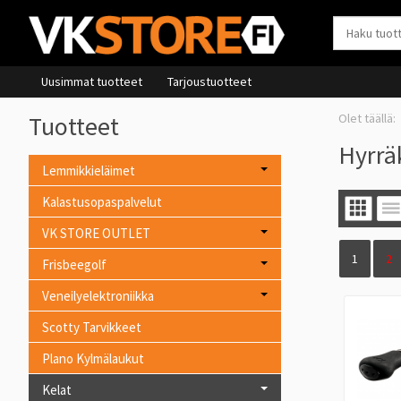
Uusimmat tuotteet
Tarjoustuotteet
Tuotteet
Hyrrä
Lemmikkieläimet
Kalastusopaspalvelut
VK STORE OUTLET
1
2
Frisbeegolf
Veneilyelektroniikka
Scotty Tarvikkeet
Plano Kylmälaukut
Kelat