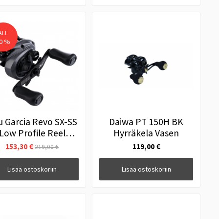
ALE
0 %
 Garcia Revo SX-SS
Daiwa PT 150H BK
Low Profile Reel
Hyrräkela Vasen
Hyrräkela Vasen
153,30 €
119,00 €
219,00 €
Lisää ostoskoriin
Lisää ostoskoriin