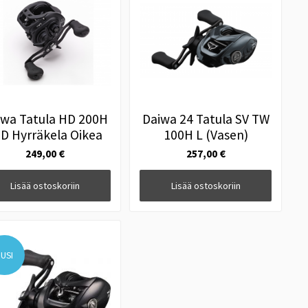
iwa Tatula HD 200H
Daiwa 24 Tatula SV TW
D Hyrräkela Oikea
100H L (Vasen)
249,00 €
257,00 €
Lisää ostoskoriin
Lisää ostoskoriin
USI