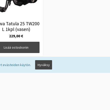
wa Tatula 25 TW200
L 1kpl (vasen)
229,00 €
Lisää ostoskoriin
t evästeiden käytön.
Hyväksy
SEURAA MEITÄ