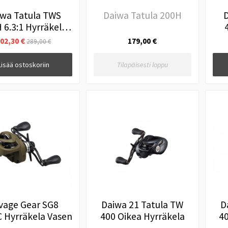
iwa Tatula TWS
Daiwa Tatula 200H
D
 6.3:1 Hyrräkela
Oikea
02,30 €
179,00 €
289,00 €
Lisää ostoskoriin
Tilapäisesti loppu
vage Gear SG8
Daiwa 21 Tatula TW
D
 Hyrräkela Vasen
400 Oikea Hyrräkela
40