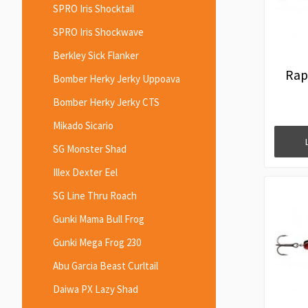
SPRO Iris Shocktail
SPRO Iris Shockwave
Berkley Sick Flanker
Rap
Bomber Herky Jerky Uppoava
Bomber Herky Jerky CTS
Mikado Sicario
SG Monster Shad
Illex Dexter Eel
SG Line Thru Roach
Gunki Mama Bull Frog
Gunki Mega Frog 230
Abu Garcia Beast Curltail
Daiwa PX Lazy Shad