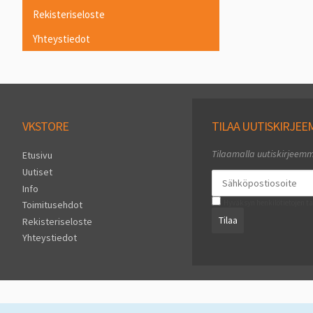
Rekisteriseloste
Yhteystiedot
VKSTORE
TILAA UUTISKIRJE
Tilaamalla uutiskirjeem
Etusivu
Uutiset
Info
Hyväksyn henkilötietojen ta
Toimitusehdot
Tilaa
Rekisteriseloste
Yhteystiedot