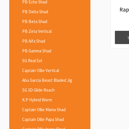
PB Echo Shad
Rap
PB Delta Shad
PB Beta Shad
PB Zeta Vertical
PB Alfa Shad
PB Gamma Shad
SG Real Eel
Captain Ollie Vertical
Abu Garcia Beast Bladed Jig
SG 3D Glide Roach
K.P Hybrid Worm
Captain Ollie Mama Shad
Captain Ollie Papa Shad