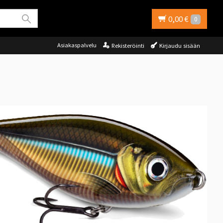
0,00 €
0
Asiakaspalvelu
Rekisteröinti
Kirjaudu sisään