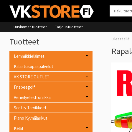
Uusimmat tuotteet
Tarjoustuotteet
Tuotteet
Rapal
Lemmikkieläimet
Kalastusopaspalvelut
VK STORE OUTLET
Frisbeegolf
Veneilyelektroniikka
Scotty Tarvikkeet
Plano Kylmälaukut
Kelat