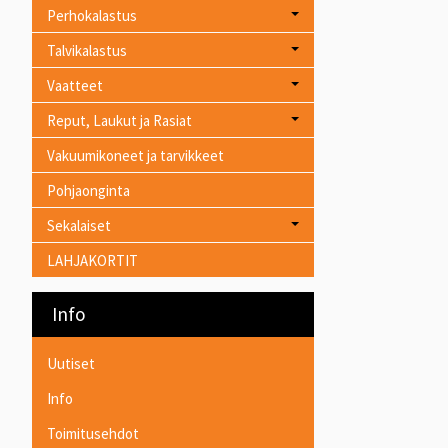
Perhokalastus
Talvikalastus
Vaatteet
Reput, Laukut ja Rasiat
Vakuumikoneet ja tarvikkeet
Pohjaonginta
Sekalaiset
LAHJAKORTIT
Info
Uutiset
Info
Toimitusehdot