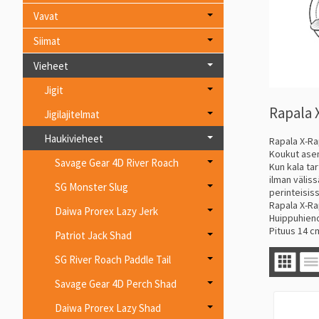
Vavat
Siimat
Vieheet
Jigit
Rapala 
Jigilajitelmat
Haukivieheet
Rapala X-Ra
Koukut asem
Savage Gear 4D River Roach
Kun kala ta
ilman välis
SG Monster Slug
perinteisis
Rapala X-Rap
Daiwa Prorex Lazy Jerk
Huippuhieno
Pituus 14 c
Patriot Jack Shad
SG River Roach Paddle Tail
Savage Gear 4D Perch Shad
Daiwa Prorex Lazy Shad