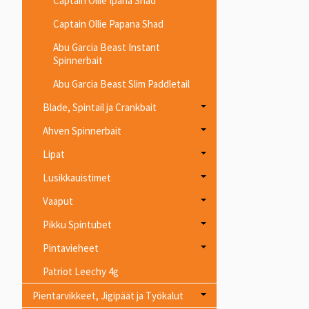
Captain Ollie Ipana Shad
Captain Ollie Papana Shad
Abu Garcia Beast Instant
Spinnerbait
Abu Garcia Beast Slim Paddletail
Blade, Spintail ja Crankbait
Ahven Spinnerbait
Lipat
Lusikkauistimet
Vaaput
Pikku Spintubet
Pintavieheet
Patriot Leechy 4g
Pientarvikkeet, Jigipäät ja Työkalut