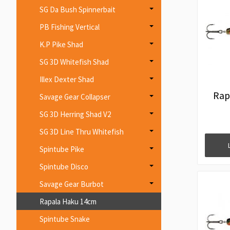
SG Da Bush Spinnerbait
PB Fishing Vertical
K.P Pike Shad
SG 3D Whitefish Shad
Illex Dexter Shad
Rap
Savage Gear Collapser
SG 3D Herring Shad V2
SG 3D Line Thru Whitefish
Spintube Pike
Spintube Disco
Savage Gear Burbot
Rapala Haku 14cm
Spintube Snake