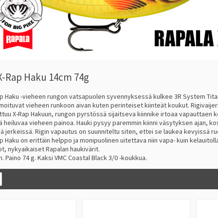
X-Rap Haku 14cm 74g
p Haku -vieheen rungon vatsapuolen syvennyksessä kulkee 3R System Titaniu
oituvat vieheen runkoon aivan kuten perinteiset kiinteät koukut. Rigivaijer
rttuu X-Rap Hakuun, rungon pyrstössä sijaitseva kiinnike irtoaa vapauttaen k
sä heiluvaa vieheen painoa. Hauki pysyy paremmin kiinni väsytyksen ajan, kos
sä jerkeissä. Rigin vapautus on suunniteltu siten, ettei se laukea kevyissä
 Haku on erittäin helppo ja monipuolinen uitettava niin vapa- kuin kelauitolla
t, nykyaikaiset Rapalan haukivärit.
m. Paino 74 g. Kaksi VMC Coastal Black 3/0 -koukkua.