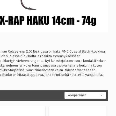
m Relase -rigi (100 lbs) jossa on kaksi VMC Coastal Black -koukkua.
i on suojassa ruovikolta ja roskilta syvennyksessään.
oukkurigin vieheen rungosta. Nyt kalastajalla on suora kontakti kalaan
ka vieheen runko ei toimi painavana vipuvartena ja heilurina kuten
 ruovikkotärpeissä, vaan nimenomaan kalan iskiessä vieheeseen.
. Runko on hitaasti uppoava, joka toimii sekä kela- että vapauitolla.
Järjestys: