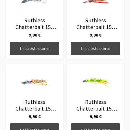
Ruthless
Ruthless
Chatterbait 15g
Chatterbait 15g
White Pink
Pumu
9,90 €
9,90 €
Lisää ostoskoriin
Lisää ostoskoriin
Ruthless
Ruthless
Chatterbait 15g
Chatterbait 15g
Silver
Firetiger
9,90 €
9,90 €