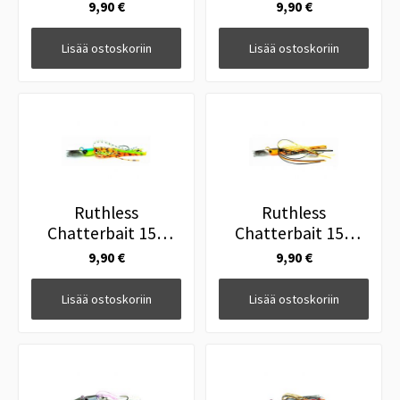
White
Black
9,90 €
9,90 €
Lisää ostoskoriin
Lisää ostoskoriin
Ruthless
Ruthless
Chatterbait 15g
Chatterbait 15g
Tropic
Brown
9,90 €
9,90 €
Lisää ostoskoriin
Lisää ostoskoriin