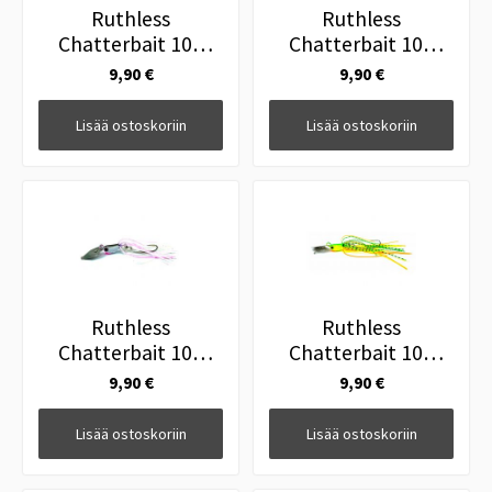
Ruthless
Ruthless
Chatterbait 10g
Chatterbait 10g
White
Brown
9,90 €
9,90 €
Lisää ostoskoriin
Lisää ostoskoriin
Ruthless
Ruthless
Chatterbait 10g
Chatterbait 10g
White Pink
Firetiger
9,90 €
9,90 €
Lisää ostoskoriin
Lisää ostoskoriin