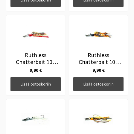
Lisää ostoskoriin
Lisää ostoskoriin
Ruthless
Ruthless
Chatterbait 10g
Chatterbait 10g
Pumu
Black
9,90 €
9,90 €
Lisää ostoskoriin
Lisää ostoskoriin