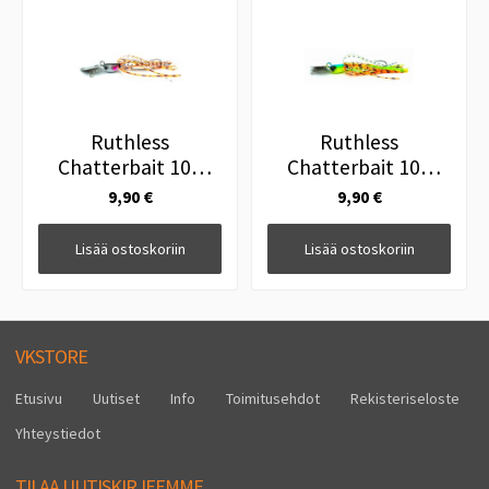
Ruthless
Ruthless
Chatterbait 10g
Chatterbait 10g
Silver
Tropic
9,90 €
9,90 €
Lisää ostoskoriin
Lisää ostoskoriin
VKSTORE
Etusivu
Uutiset
Info
Toimitusehdot
Rekisteriseloste
Yhteystiedot
TILAA UUTISKIRJEEMME