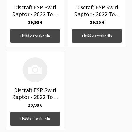
Discraft ESP Swirl
Discraft ESP Swirl
Raptor - 2022 Tour
Raptor - 2022 Tour
Series Paul Ulibarri
Series Paul Ulibarri
29,90 €
29,90 €
173-174g Lila/Lime
173-174g
Harmaa/Lime
Lisää ostoskoriin
Lisää ostoskoriin
Discraft ESP Swirl
Raptor - 2022 Tour
Series Paul Ulibarri
29,90 €
173-174g Lila/Musta
Lisää ostoskoriin