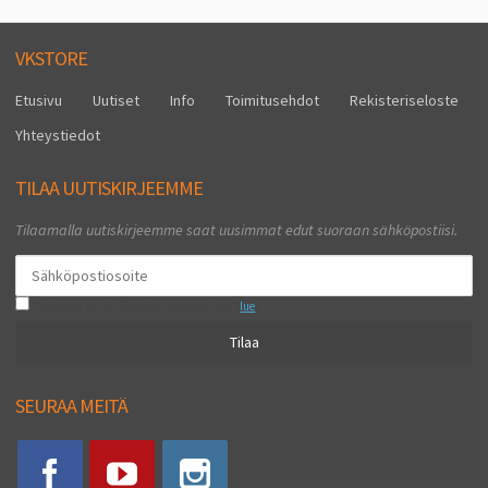
VKSTORE
Etusivu
Uutiset
Info
Toimitusehdot
Rekisteriseloste
Yhteystiedot
TILAA UUTISKIRJEEMME
Tilaamalla uutiskirjeemme saat uusimmat edut suoraan sähköpostiisi.
Hyväksyn henkilötietojen tallentamisen (
lue
)
Tilaa
SEURAA MEITÄ