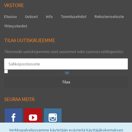
VKSTORE
Etusivu
Uutiset
Info
Toimitusehdot
Rekisteriseloste
Yhteystiedot
TILAA UUTISKIRJEEMME
Tilaamalla uutiskirjeemme saat uusimmat edut suoraan sähköpostiisi.
Hyväksyn henkilötietojen tallentamisen (
lue
)
Tilaa
SEURAA MEITÄ
Verkkopalvelussamme käytetään evästeitä käyttäjäkokemuksen