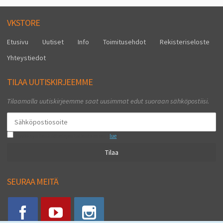
VKSTORE
Etusivu
Uutiset
Info
Toimitusehdot
Rekisteriseloste
Yhteystiedot
TILAA UUTISKIRJEEMME
Tilaamalla uutiskirjeemme saat uusimmat edut suoraan sähköpostiisi.
Hyväksyn henkilötietojen tallentamisen (
lue
)
Tilaa
SEURAA MEITÄ