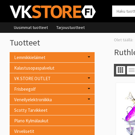
Uusimmat tuotteet
Tarjoustuotteet
Tuotteet
Ruthl
Lemmikkieläimet
Kalastusopaspalvelut
VK STORE OUTLET
Frisbeegolf
Veneilyelektroniikka
Scotty Tarvikkeet
Plano Kylmälaukut
Virvelisetit