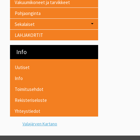
Vakuumikoneet ja tarvikkeet
Pohjaonginta
Sekalaiset
LAHJAKORTIT
Info
Uutiset
Info
Toimitusehdot
Rekisteriseloste
Yhteystiedot
Valajärven Kartano