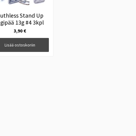
uthless Stand Up
igipää 13g #4 3kpl
3,90 €
Lisää ostoskoriin