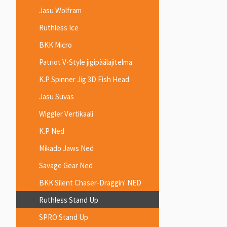
Jasu Wolfram
Ruthless Ice
BKK Micro
Patriot V-Style jigipäälajitelma
K.P Spinner Jig 3D Fish Head
Jasu Suvas
Wiggler Vertikaali
K.P Ned
Mikado Jaws Ned
Savage Gear Ned
BKK Silent Chaser-Draggin' NED
Ruthless Stand Up
SPRO Stand Up