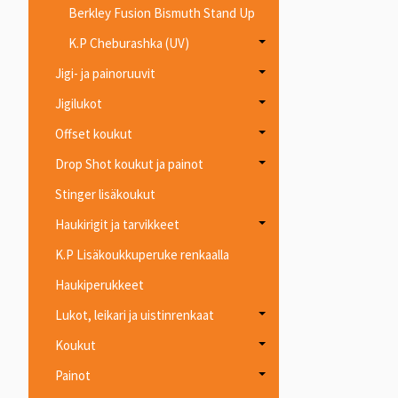
Berkley Fusion Bismuth Stand Up
K.P Cheburashka (UV)
Jigi- ja painoruuvit
Jigilukot
Offset koukut
Drop Shot koukut ja painot
Stinger lisäkoukut
Haukirigit ja tarvikkeet
K.P Lisäkoukkuperuke renkaalla
Haukiperukkeet
Lukot, leikari ja uistinrenkaat
Koukut
Painot