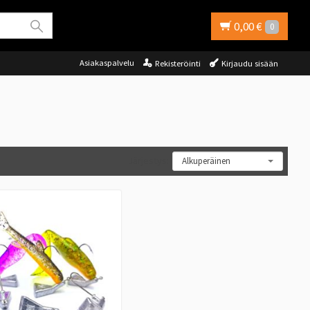
0,00 €
0
Asiakaspalvelu
Rekisteröinti
Kirjaudu sisään
Järjestys: