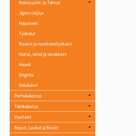
Keinosyötit Ja Tahnat
Jigien värjäys
Hajusteet
Työkalut
Puukot ja monitoimityökalut
Vaa'at, mitat ja tarvikkeet
Haavit
Onginta
Sekalaiset
Perhokalastus
Talvikalastus
Vaatteet
Reput, Laukut ja Rasiat