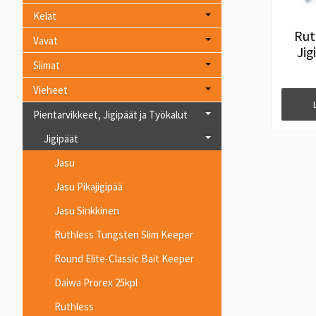
Kelat
Rut
Vavat
Jig
Siimat
Vieheet
Pientarvikkeet, Jigipäät ja Työkalut
Jigipäät
Jasu
Jasu Pikajigipää
Jasu Sinkkinen
Ruthless Tungsten Slim Keeper
Round Elite-Classic Bait Keeper
Daiwa Prorex 25kpl
Ruthless