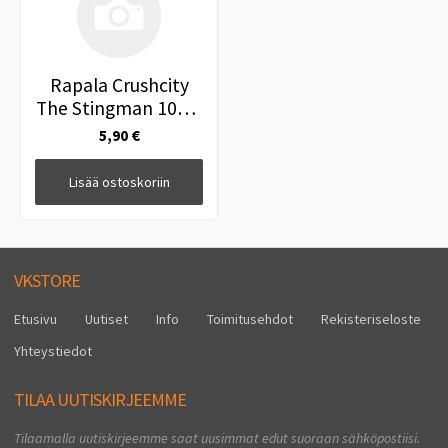
Rapala Crushcity
The Stingman 10cm
4" Perch
5,90 €
Lisää ostoskoriin
VKSTORE
Etusivu
Uutiset
Info
Toimitusehdot
Rekisteriseloste
Yhteystiedot
TILAA UUTISKIRJEEMME
Tilaamalla uutiskirjeemme saat uusimmat edut suoraan sähköpostiisi.