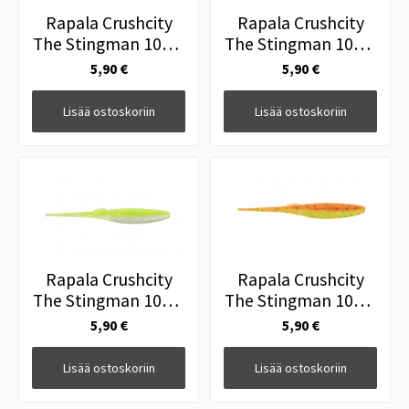
Rapala Crushcity
Rapala Crushcity
The Stingman 10cm
The Stingman 10cm
4" Arkansas Shiner
4" Ayu
5,90 €
5,90 €
Lisää ostoskoriin
Lisää ostoskoriin
Rapala Crushcity
Rapala Crushcity
The Stingman 10cm
The Stingman 10cm
4" Chart White
4" Fire Flame
5,90 €
5,90 €
Flash
Lisää ostoskoriin
Lisää ostoskoriin