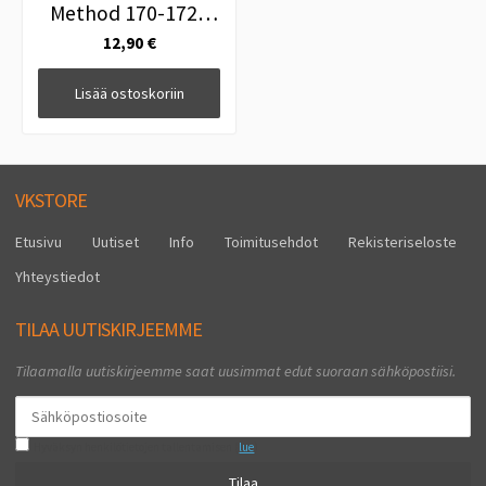
Method 170-172g
Valkoinen
12,90 €
Lisää ostoskoriin
VKSTORE
Etusivu
Uutiset
Info
Toimitusehdot
Rekisteriseloste
Yhteystiedot
TILAA UUTISKIRJEEMME
Tilaamalla uutiskirjeemme saat uusimmat edut suoraan sähköpostiisi.
Hyväksyn henkilötietojen tallentamisen (
lue
)
Tilaa