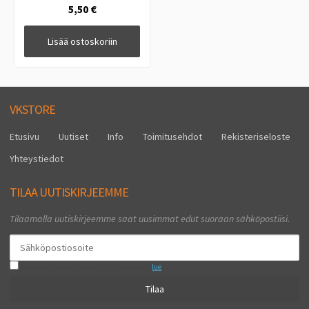
5,50 €
Lisää ostoskoriin
VKSTORE
Etusivu
Uutiset
Info
Toimitusehdot
Rekisteriseloste
Yhteystiedot
TILAA UUTISKIRJEEMME
Tilaamalla uutiskirjeemme saat uusimmat edut suoraan sähköpostiisi.
Hyväksyn henkilötietojen tallentamisen (
lue
)
Tilaa