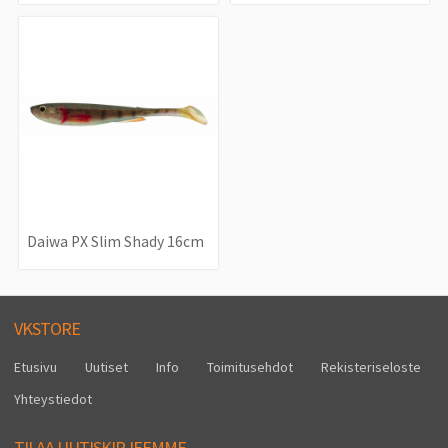
Daiwa PX Slim Shady 16cm
VKSTORE
Etusivu
Uutiset
Info
Toimitusehdot
Rekisteriseloste
Yhteystiedot
TILAA UUTISKIRJEEMME