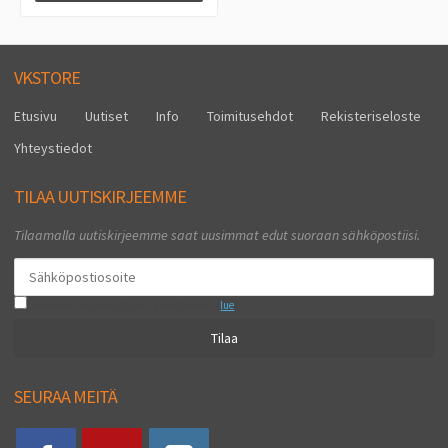
VKSTORE
Etusivu
Uutiset
Info
Toimitusehdot
Rekisteriseloste
Yhteystiedot
TILAA UUTISKIRJEEMME
Tilaamalla uutiskirjeemme saat uusimmat edut suoraan sähköpostiisi.
Hyväksyn henkilötietojen tallentamisen (
lue
)
Tilaa
SEURAA MEITÄ