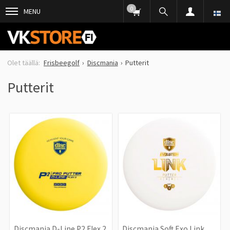
0
MENU
Frisbeegolf
Discmania
Putterit
Putterit
Discmania D-Line P2 Flex 2
Discmania Soft Exo Link