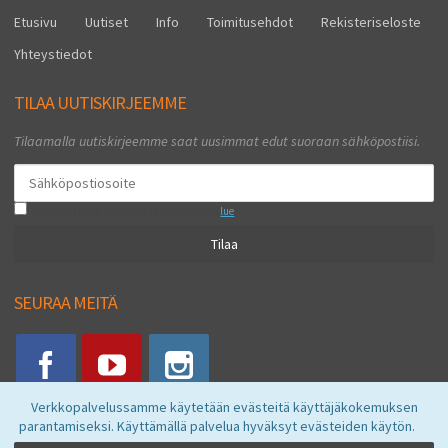
Etusivu
Uutiset
Info
Toimitusehdot
Rekisteriseloste
Yhteystiedot
TILAA UUTISKIRJEEMME
Tilaamalla uutiskirjeemme saat uusimmat edut suoraan sähköpostiisi.
Hyväksyn henkilötietojen tallentamisen (
lue
)
Tilaa
SEURAA MEITÄ
Verkkopalvelussamme käytetään evästeitä käyttäjäkokemuksen
parantamiseksi. Käyttämällä palvelua hyväksyt evästeiden käytön.
Vkstore © 2026