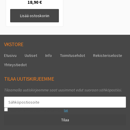
18,90 €
Lisää ostoskoriin
VKSTORE
Etusivu
Uutiset
Info
Toimitusehdot
Rekisteriseloste
Yhteystiedot
TILAA UUTISKIRJEEMME
Tilaamalla uutiskirjeemme saat uusimmat edut suoraan sähköpostiisi.
Hyväksyn henkilötietojen tallentamisen (
lue
)
Tilaa