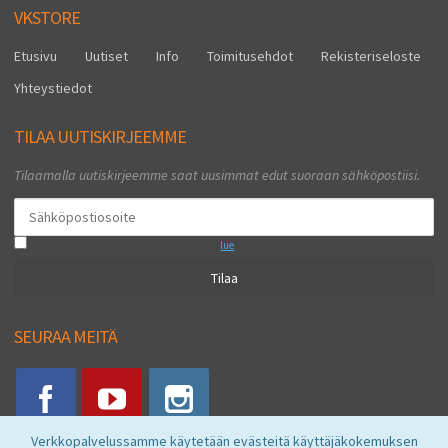
VKSTORE
Etusivu
Uutiset
Info
Toimitusehdot
Rekisteriseloste
Yhteystiedot
TILAA UUTISKIRJEEMME
Tilaamalla uutiskirjeemme saat uusimmat edut suoraan sähköpostiisi.
Hyväksyn henkilötietojen tallentamisen (
lue
)
Tilaa
SEURAA MEITÄ
Verkkopalvelussamme käytetään evästeitä käyttäjäkokemuksen