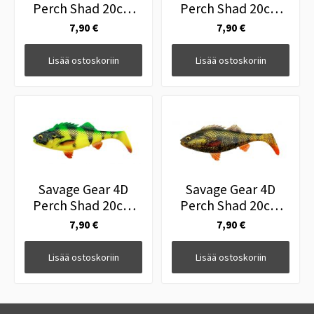
Perch Shad 20cm
Perch Shad 20cm
94g Blue Silver
94g Green Silver
7,90 €
7,90 €
BULK
BULK
Lisää ostoskoriin
Lisää ostoskoriin
Savage Gear 4D
Savage Gear 4D
Perch Shad 20cm
Perch Shad 20cm
94g Firetiger BULK
94g Motoroil BULK
7,90 €
7,90 €
Lisää ostoskoriin
Lisää ostoskoriin