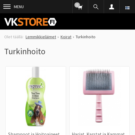
0
MENU
Lemmikkieläimet
Koirat
Turkinhoito
Turkinhoito
Shampoot ja Hoitoaineet
Harjat, Karstat ja Kammat