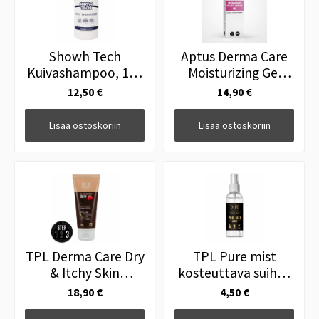
Showh Tech
Aptus Derma Care
Kuivashampoo, 100
Moisturizing Gel
g
100ml
12,50 €
14,90 €
Lisää ostoskoriin
Lisää ostoskoriin
TPL Derma Care Dry
TPL Pure mist
& Itchy Skin
kosteuttava suihke
hoitovoide 75 ml
60 ml
18,90 €
4,50 €