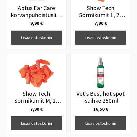
Aptus Ear Care
Show Tech
korvanpuhdistusliuos
Sormikumit L, 25
100ml
kpl
9,90 €
7,90 €
Lisää ostoskoriin
Lisää ostoskoriin
Show Tech
Vet’s Best hot spot
Sormikumit M, 25
-suihke 250ml
kpl
7,90 €
16,50 €
Lisää ostoskoriin
Lisää ostoskoriin