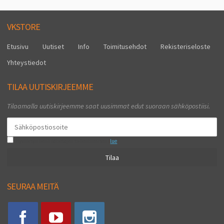
VKSTORE
Etusivu
Uutiset
Info
Toimitusehdot
Rekisteriseloste
Yhteystiedot
TILAA UUTISKIRJEEMME
Tilaamalla uutiskirjeemme saat uusimmat edut suoraan sähköpostiisi.
Hyväksyn henkilötietojen tallentamisen (
lue
)
Tilaa
SEURAA MEITÄ