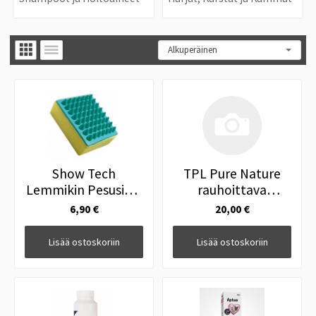
Show Tech
TPL Pure Nature
Lemmikin Pesusieni
rauhoittava
Hierovilla
turkkiöljy, 30ml
6,90 €
20,00 €
Kuminystyillä
Lisää ostoskoriin
Lisää ostoskoriin