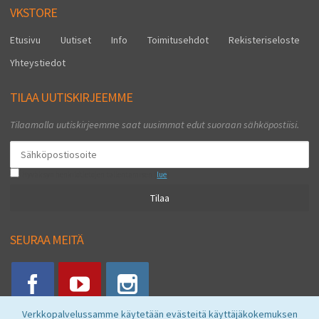
VKSTORE
Etusivu
Uutiset
Info
Toimitusehdot
Rekisteriseloste
Yhteystiedot
TILAA UUTISKIRJEEMME
Tilaamalla uutiskirjeemme saat uusimmat edut suoraan sähköpostiisi.
Hyväksyn henkilötietojen tallentamisen (
lue
)
Tilaa
SEURAA MEITÄ
Verkkopalvelussamme käytetään evästeitä käyttäjäkokemuksen