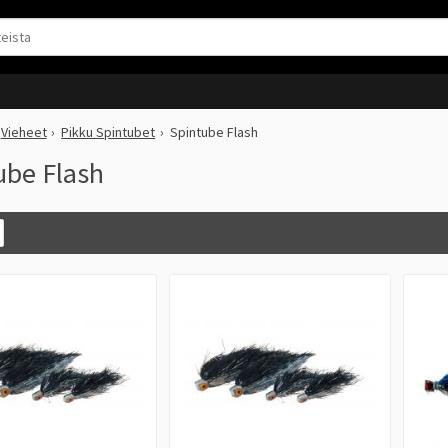
Vieheet
Pikku Spintubet
Spintube Flash
ube Flash