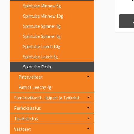
Spintube Minnow 5g
Spintube Minnow 10g
Spintube Spinner 8g
Spintube Spinner 6g
Spintube Leech 10g
Spintube Leech 5g
Spintube Flash
Pintavieheet
Patriot Leechy 4g
Pientarvikkeet, Jigipäät ja Työkalut
Perhokalastus
Talvikalastus
Vaatteet