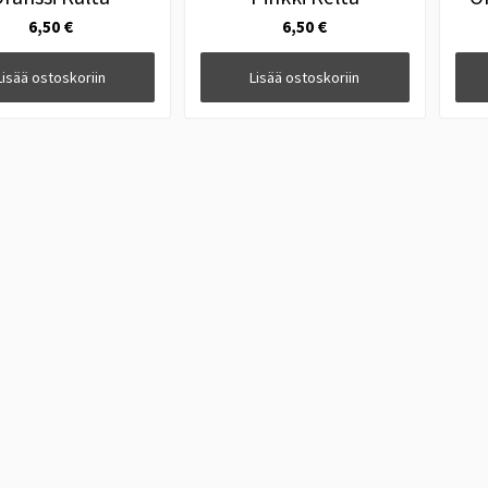
6,50 €
6,50 €
Lisää ostoskoriin
Lisää ostoskoriin