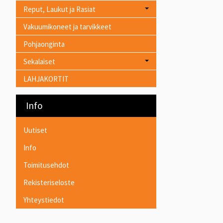
Reput, Laukut ja Rasiat
Vakuumikoneet ja tarvikkeet
Pohjaonginta
Sekalaiset
LAHJAKORTIT
Info
Uutiset
Info
Toimitusehdot
Rekisteriseloste
Yhteystiedot