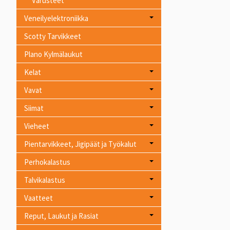
Varusteet
Veneilyelektroniikka
Scotty Tarvikkeet
Plano Kylmälaukut
Kelat
Vavat
Siimat
Vieheet
Pientarvikkeet, Jigipäät ja Työkalut
Perhokalastus
Talvikalastus
Vaatteet
Reput, Laukut ja Rasiat