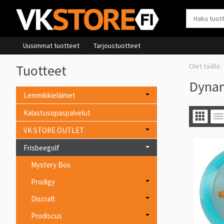
Uusimmat tuotteet
Tarjoustuotteet
Tuotteet
Dynam
Lemmikkieläimet
Kalastusopaspalvelut
VK STORE OUTLET
Frisbeegolf
Mystery Box
Prodigy
Discraft
Prodiscus