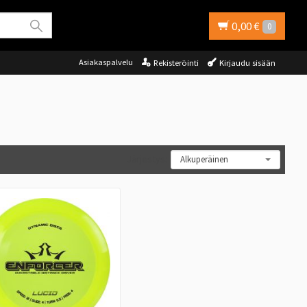
0,00 €
0
Asiakaspalvelu
Rekisteröinti
Kirjaudu sisään
Järjestys: