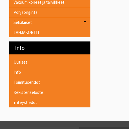
Vakuumikoneet ja tarvikkeet
Pohjaonginta
Sekalaiset
LAHJAKORTIT
Info
Uutiset
Info
Toimitusehdot
Rekisteriseloste
Yhteystiedot