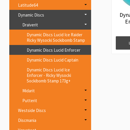
Latitude64
Dyna
Dynamic Discs
E
Draiverit
Dynamic Discs Lucid Ice Raider
Ricky Wysocki Sockibomb Stamp
Dynamic Discs Lucid Enforcer
Dynamic Discs Lucid Captain
Dynamic Discs Lucid Ice
Enforcer - Ricky Wysocki
Sockibomb Stamp 173g+
Midarit
Putterit
Westside Discs
Discmania