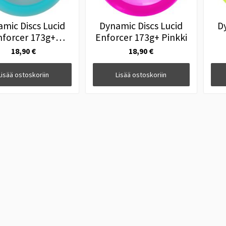
mic Discs Lucid
Dynamic Discs Lucid
D
nforcer 173g+
Enforcer 173g+ Pinkki
Turkoosi
18,90 €
18,90 €
Lisää ostoskoriin
Lisää ostoskoriin