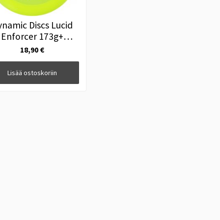
ynamic Discs Lucid
Enforcer 173g+
Keltainen
18,90 €
Lisää ostoskoriin