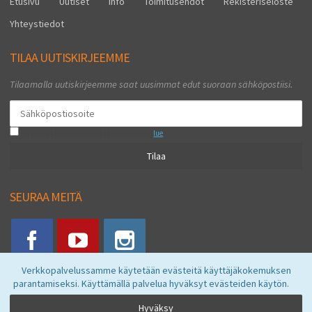
Etusivu
Uutiset
Info
Toimitusehdot
Rekisteriseloste
Yhteystiedot
TILAA UUTISKIRJEEMME
Tilaamalla uutiskirjeemme saat uusimmat edut suoraan sähköpostiisi.
Hyväksyn henkilötietojen tallentamisen (
lue
)
Tilaa
SEURAA MEITÄ
Verkkopalvelussamme käytetään evästeitä käyttäjäkokemuksen
parantamiseksi. Käyttämällä palvelua hyväksyt evästeiden käytön.
Vkstore © 2026
Hyväksy