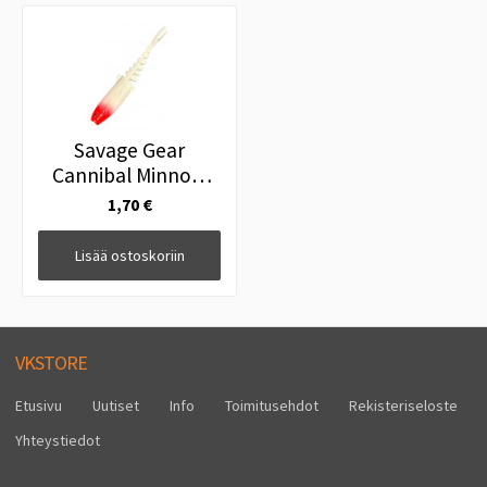
Savage Gear
Cannibal Minnow
10cm Red Head
1,70 €
Lisää ostoskoriin
VKSTORE
Etusivu
Uutiset
Info
Toimitusehdot
Rekisteriseloste
Yhteystiedot