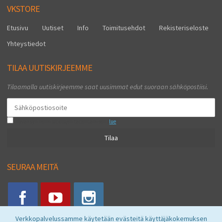
VKSTORE
Etusivu
Uutiset
Info
Toimitusehdot
Rekisteriseloste
Yhteystiedot
TILAA UUTISKIRJEEMME
Tilaamalla uutiskirjeemme saat uusimmat edut suoraan sähköpostiisi.
Hyväksyn henkilötietojen tallentamisen (
lue
)
Tilaa
SEURAA MEITÄ
Verkkopalvelussamme käytetään evästeitä käyttäjäkokemuksen