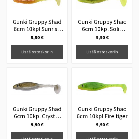
Gunki Gruppy Shad
Gunki Gruppy Shad
6cm 10kpl Sunrise
6cm 10kpl Solid
Shad
brown Chart
9,90 €
9,90 €
Lisää ostoskoriin
Lisää ostoskoriin
Gunki Gruppy Shad
Gunki Gruppy Shad
6cm 10kpl Crystal
6cm 10kpl Fire tiger
Brown
9,90 €
9,90 €