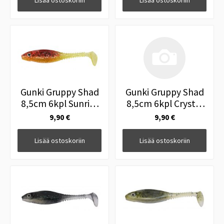
Lisää ostoskoriin
Lisää ostoskoriin
Gunki Gruppy Shad
Gunki Gruppy Shad
8,5cm 6kpl Sunrise
8,5cm 6kpl Crystal
Shad
Brown
9,90 €
9,90 €
Lisää ostoskoriin
Lisää ostoskoriin