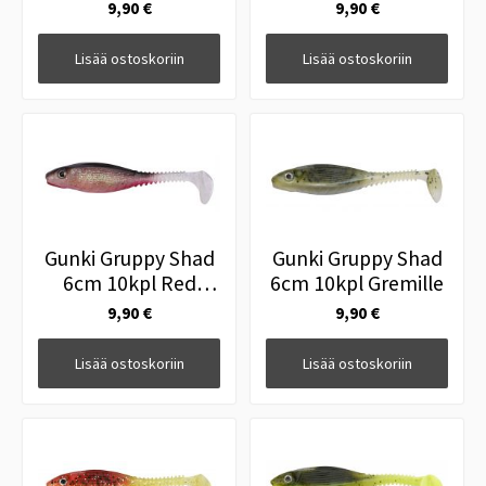
Shiner
Gold Red FLK
9,90 €
9,90 €
Lisää ostoskoriin
Lisää ostoskoriin
Gunki Gruppy Shad
Gunki Gruppy Shad
6cm 10kpl Red
6cm 10kpl Gremille
Ghost
9,90 €
9,90 €
Lisää ostoskoriin
Lisää ostoskoriin