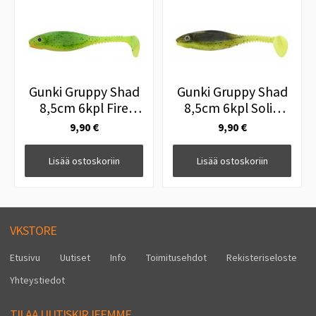
Gunki Gruppy Shad
Gunki Gruppy Shad
8,5cm 6kpl Fire
8,5cm 6kpl Solid
Tiger
Brown Chart
9,90 €
9,90 €
Lisää ostoskoriin
Lisää ostoskoriin
VKSTORE
Etusivu
Uutiset
Info
Toimitusehdot
Rekisteriseloste
Yhteystiedot
TILAA UUTISKIRJEEMME