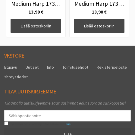
Medium Harp 173g+
Medium Harp 173g+
Keltainen
Valkoinen
13,90 €
13,90 €
Lisää ostoskoriin
Lisää ostoskoriin
VKSTORE
Etusivu
Uutiset
Info
Toimitusehdot
Rekisteriseloste
Yhteystiedot
TILAA UUTISKIRJEEMME
Tilaamalla uutiskirjeemme saat uusimmat edut suoraan sähköpostiisi.
Hyväksyn henkilötietojen tallentamisen (
lue
)
Tilaa