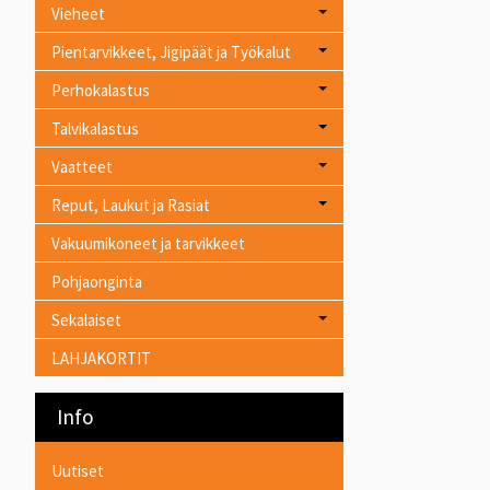
Vieheet
Pientarvikkeet, Jigipäät ja Työkalut
Perhokalastus
Talvikalastus
Vaatteet
Reput, Laukut ja Rasiat
Vakuumikoneet ja tarvikkeet
Pohjaonginta
Sekalaiset
LAHJAKORTIT
Info
Uutiset