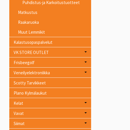
Puhdistus-ja Karkoitustuotteet
Matkustus
Raakaruoka
Muut Lemmikit
Kalastusopaspalvelut
VK STORE OUTLET
Frisbeegolf
Veneilyelektroniikka
Scotty Tarvikkeet
Plano Kylmälaukut
Kelat
Vavat
Siimat