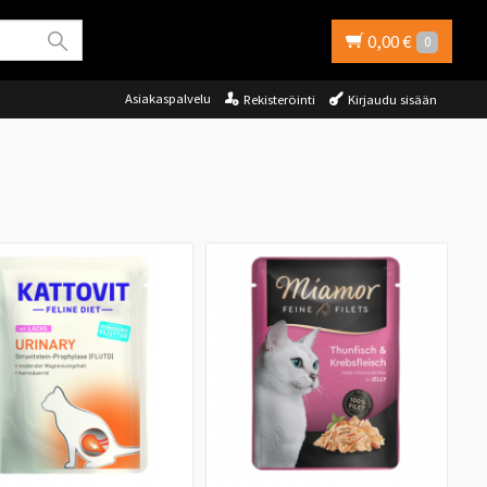
0,00 €
0
Asiakaspalvelu
Rekisteröinti
Kirjaudu sisään