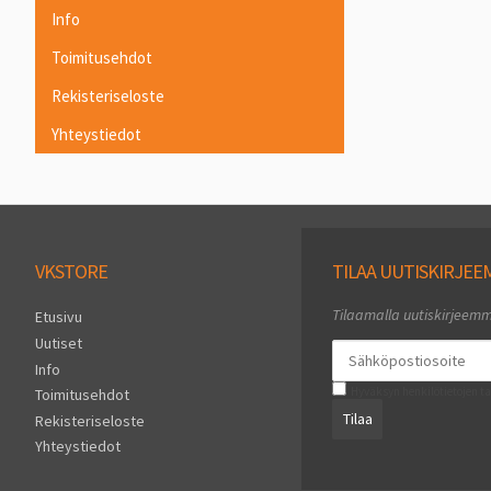
Info
Toimitusehdot
Rekisteriseloste
Yhteystiedot
VKSTORE
TILAA UUTISKIRJE
Tilaamalla uutiskirjeem
Etusivu
Uutiset
Info
Hyväksyn henkilötietojen ta
Toimitusehdot
Tilaa
Rekisteriseloste
Yhteystiedot