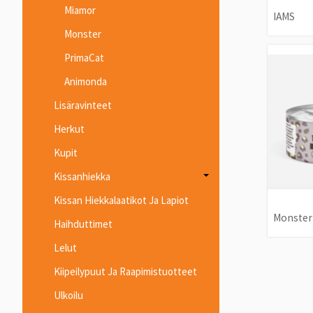
Miamor
IAMS
Monster
PrimaCat
Animonda
Lisäravinteet
Herkut
Kupit
Kissanhiekka
Kissan Hiekkalaatikot Ja Lapiot
Monster
Haihduttimet
Lelut
Kiipeilypuut Ja Raapimistuotteet
Ulkoilu