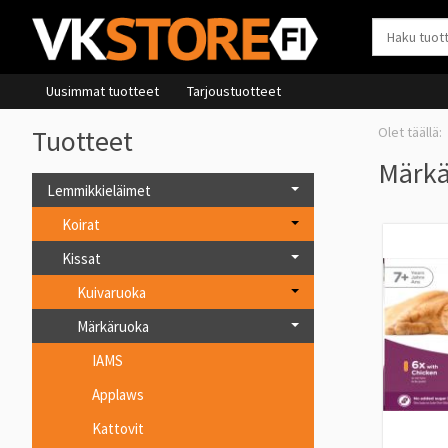
Uusimmat tuotteet
Tarjoustuotteet
Tuotteet
Märk
Lemmikkieläimet
Koirat
Kissat
Kuivaruoka
Märkäruoka
IAMS
Applaws
Kattovit