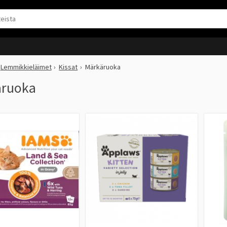
Lemmikkieläimet
Kissat
Märkäruoka
äruoka