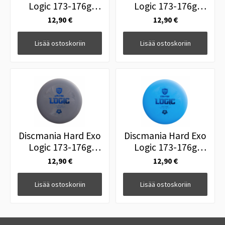
Logic 173-176g
Logic 173-176g
Valkoinen
Pinkki
12,90 €
12,90 €
Lisää ostoskoriin
Lisää ostoskoriin
Discmania Hard Exo
Discmania Hard Exo
Logic 173-176g
Logic 173-176g
Harmaa
Sininen
12,90 €
12,90 €
Lisää ostoskoriin
Lisää ostoskoriin