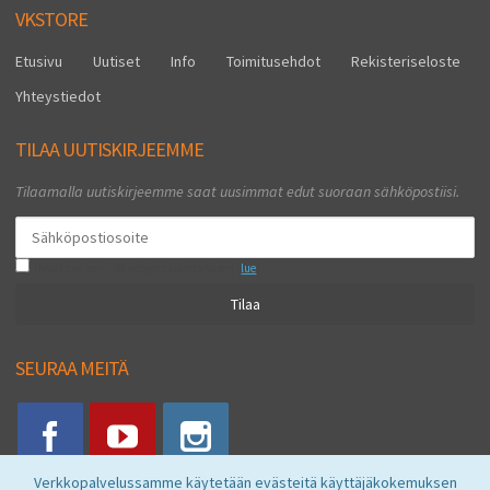
VKSTORE
Etusivu
Uutiset
Info
Toimitusehdot
Rekisteriseloste
Yhteystiedot
TILAA UUTISKIRJEEMME
Tilaamalla uutiskirjeemme saat uusimmat edut suoraan sähköpostiisi.
Hyväksyn henkilötietojen tallentamisen (
lue
)
Tilaa
SEURAA MEITÄ
Verkkopalvelussamme käytetään evästeitä käyttäjäkokemuksen