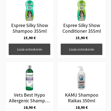
Espree Silky Show
Espree Silky Show
Shampoo 355ml
Conditioner 355ml
15,90 €
15,90 €
Lisää ostoskoriin
Lisää ostoskoriin
Vets Best Hypo
KAMU Shampoo
Allergenic Shampoo
Raikas 350ml
500ml
18,90 €
18,90 €