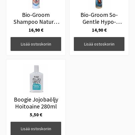
Bio-Groom
Bio-Groom So-
Shampoo Natural
Gentle Hypo-
Oatmeal Anti-itch
Allergenic Shampoo
16,90 €
14,90 €
355ml
Lisää ostoskoriin
Lisää ostoskoriin
Boogie Jojobaöljy
Hoitoaine 280ml
5,50 €
Lisää ostoskoriin