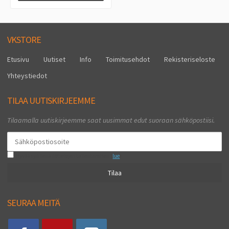
VKSTORE
Etusivu
Uutiset
Info
Toimitusehdot
Rekisteriseloste
Yhteystiedot
TILAA UUTISKIRJEEMME
Tilaamalla uutiskirjeemme saat uusimmat edut suoraan sähköpostiisi.
Hyväksyn henkilötietojen tallentamisen (
lue
)
Tilaa
SEURAA MEITÄ