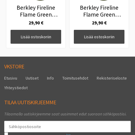
Berkley Fireline
Berkley Fireline
Flame Green
Flame Green
Kuitusiima 150m
Kuitusiima 150m
29,90 €
29,90 €
0.20mm 13,90kg
0.25mm 18,4kg
Lisää ostoskoriin
Lisää ostoskoriin
VKSTORE
Etusivu
Uutiset
Info
Toimitusehdot
Rekisteriseloste
Yhteystiedot
TILAA UUTISKIRJEEMME
Tilaamalla uutiskirjeemme saat uusimmat edut suoraan sähköpostiisi.