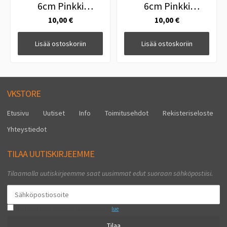
6cm Pinkki
6cm Pinkki
Keltainen
Punainen
10,00 €
10,00 €
Lisää ostoskoriin
Lisää ostoskoriin
VKSTORE
Etusivu
Uutiset
Info
Toimitusehdot
Rekisteriseloste
Yhteystiedot
TILAA UUTISKIRJEEMME
Tilaamalla uutiskirjeemme saat uusimmat edut suoraan sähköpostiisi.
Hyväksyn henkilötietojen tallentamisen (
lue
)
Tilaa